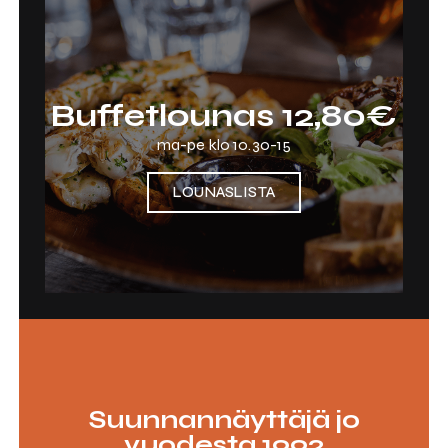
Buffetlounas 12,80€
ma-pe klo 10.30-15
LOUNASLISTA
Suunnannäyttäjä jo
vuodesta 1992