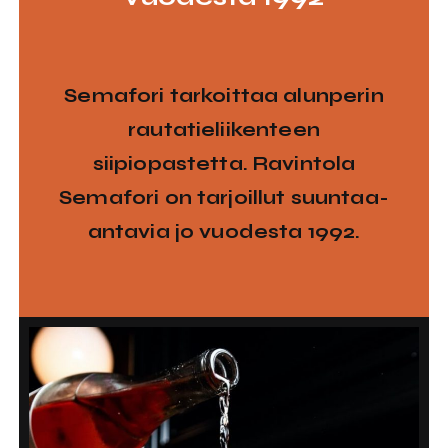
Semafori tarkoittaa alunperin
rautatieliikenteen
siipiopastetta. Ravintola
Semafori on tarjoillut suuntaa-
antavia jo vuodesta 1992.