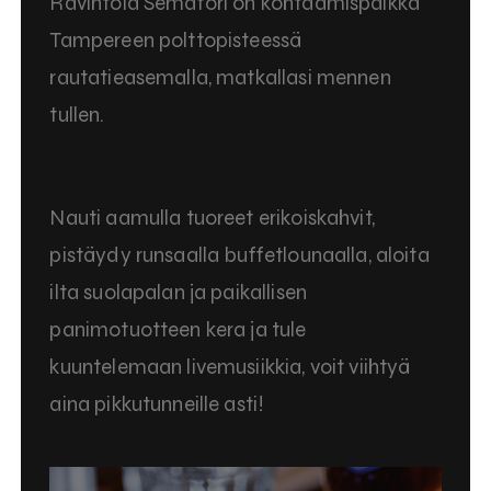
Ravintola Semafori on kohtaamispaikka
Tampereen polttopisteessä
rautatieasemalla, matkallasi mennen
tullen.
Nauti aamulla tuoreet erikoiskahvit,
pistäydy runsaalla buffetlounaalla, aloita
ilta suolapalan ja paikallisen
panimotuotteen kera ja tule
kuuntelemaan livemusiikkia, voit viihtyä
aina pikkutunneille asti!