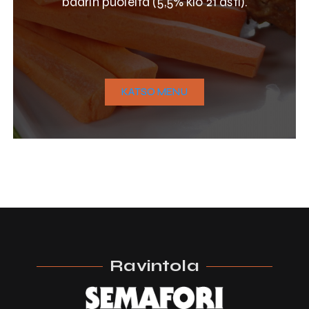
baarin puolelta (5,5% klo 21 asti).
KATSO MENU
Ravintola