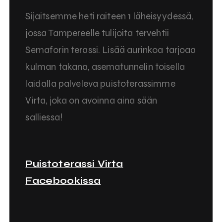
Sijaitsemme heti raiteen 1 läheisyydessä,
jossa Tampereelle tulijoita tervehtii
Semaforin terassi. Lisää aurinkoa tarjoaa
kulman takana, asematunnelin toisella
laidalla palveleva puistoterassimme
Virta, joka on avoinna aina sään
salliessa!
Puistoterassi Virta
Facebookissa