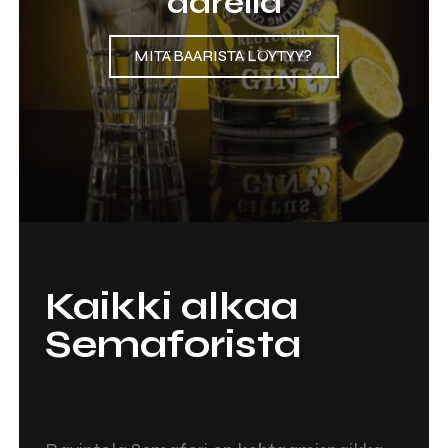
äärellä
MITÄ BAARISTA LÖYTYY?
Kaikki alkaa
Semaforista